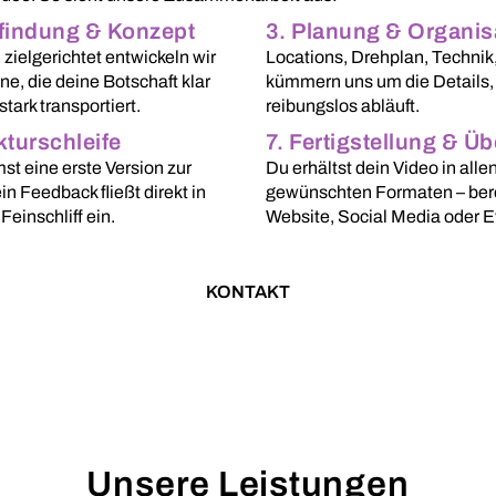
nfindung & Konzept
3. Planung & Organis
 zielgerichtet entwickeln wir
Locations, Drehplan, Technik,
ine, die deine Botschaft klar
kümmern uns um die Details, 
stark transportiert.
reibungslos abläuft.
kturschleife
7. Fertigstellung & Ü
t eine erste Version zur
Du erhältst dein Video in alle
in Feedback fließt direkt in
gewünschten Formaten – berei
Feinschliff ein.
Website, Social Media oder E
KONTAKT
Unsere Leistungen