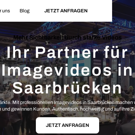
r uns
Blog
JETZT ANFRAGEN
Mehr Sichtbarkeit durch starke Videos
Ihr Partner für
Imagevideos in
Saarbrücken
kte. Mit professionellen Imagevideos in Saarbrücken machen wi
e und gewinnen Kunden. Authentisch, hochwertig und auf Ihre Zi
JETZT ANFRAGEN