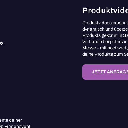
Produktvid
Produktvideos präsenti
dynamisch und überzeu
Produkts gekonnt in 
Vertrauen bei potenzie
Messe – mit hochwerti
deine Produkte zum St
JETZT ANFRAG
ente deiner
 Ob Firmenevent,