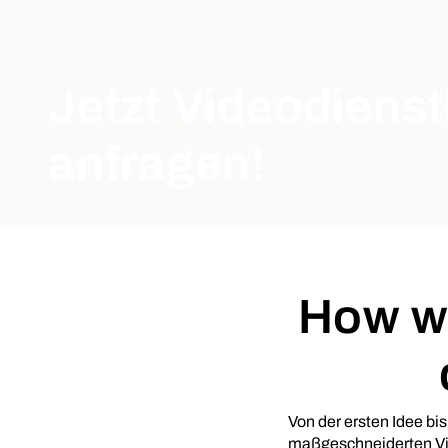
Jetzt Videodienst
anfragen!
How we
Von der ersten Idee bi
maßgeschneiderten Vi