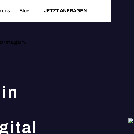
r uns
Blog
JETZT ANFRAGEN
 Dormagen.
in
gital