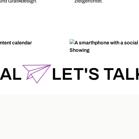
und Grafikdesign.
zielgerichtet.
L
LET'S TALK