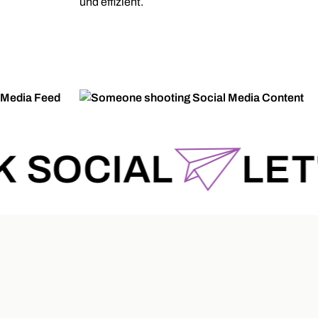
und effizient.
 SOCIAL
LET'S