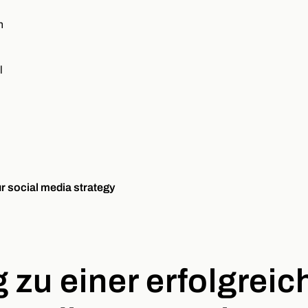
n
u
l
 zu einer erfolgreic