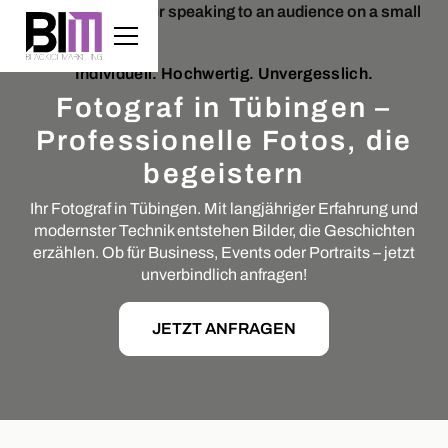
Individuell. Hochwertig. Unvergesslich.
Fotograf in Tübingen –
Professionelle Fotos, die
begeistern
Ihr Fotograf in Tübingen. Mit langjähriger Erfahrung und
modernster Technik entstehen Bilder, die Geschichten
erzählen. Ob für Business, Events oder Portraits – jetzt
unverbindlich anfragen!
JETZT ANFRAGEN
Slide 2 of 5.