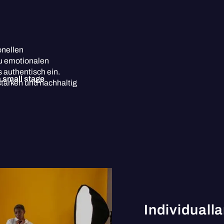
onellen
u emotionalen
 authentisch ein.
stärken und nachhaltig
Individuall