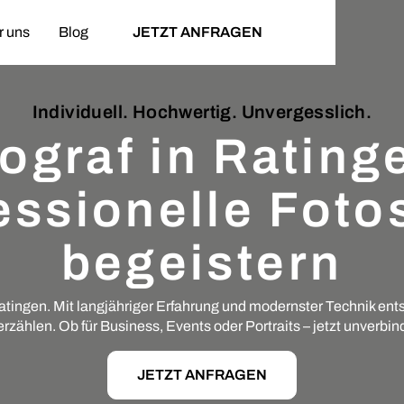
r uns
Blog
JETZT ANFRAGEN
Individuell. Hochwertig. Unvergesslich.
ograf in Rating
essionelle Fotos
begeistern
Ratingen. Mit langjähriger Erfahrung und modernster Technik ents
zählen. Ob für Business, Events oder Portraits – jetzt unverbin
JETZT ANFRAGEN