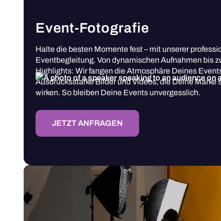
Event-Fotografie
Halte die besten Momente fest – mit unserer professi
Eventbegleitung. Von dynamischen Aufnahmen bis z
Highlights: Wir fangen die Atmosphäre Deines Events
Ausdrucksstarke Bilder und Videos, die Deine Marke 
wirken. So bleiben Deine Events unvergesslich.
JETZT ANFRAGEN