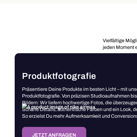
Vielfältige Mög
jeden Moment ei
Produktfotografie
Präsentiere Deine Produkte im besten Licht – mit uns
Produktfotografie. Von präzisen Studioaufnahmen bis z
Bildern: Wir liefern hochwertige Fotos, die überzeuge
Scharfe Details, authentische Farben und ein Look, de
So erzielst Du mehr Aufmerksamkeit und Conversion
JETZT ANFRAGEN