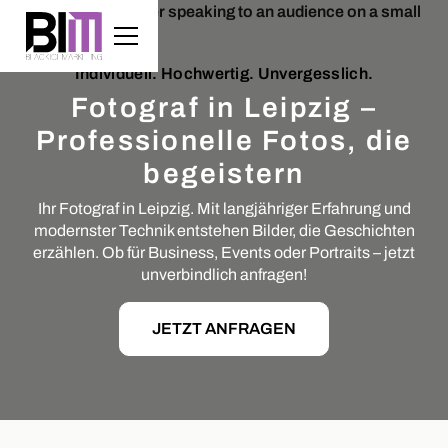
Individuell. Hochwertig. Unvergesslich.
Fotograf in Leipzig –
Professionelle Fotos, die
begeistern
Ihr Fotograf in Leipzig. Mit langjähriger Erfahrung und
modernster Technik entstehen Bilder, die Geschichten
erzählen. Ob für Business, Events oder Portraits – jetzt
unverbindlich anfragen!
JETZT ANFRAGEN
Slide 2 of 5.