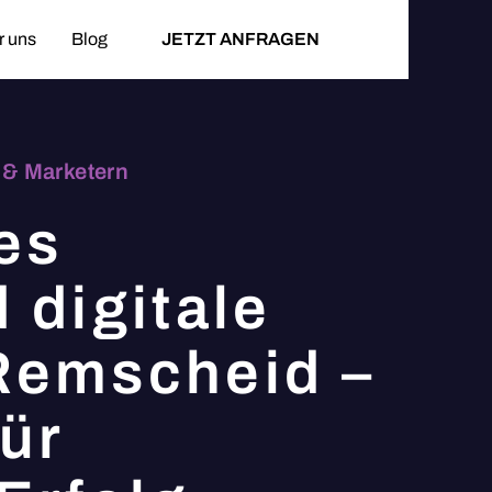
r uns
Blog
JETZT ANFRAGEN
& Marketern
es
 digitale
Remscheid –
für