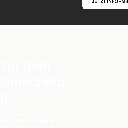
JETZT INFORM
 für dein
Remscheid –
n!
keting-Agentur für Unternehmen in
die messbare Erfolge liefern. Mit
Marketinglösungen, die nicht nur