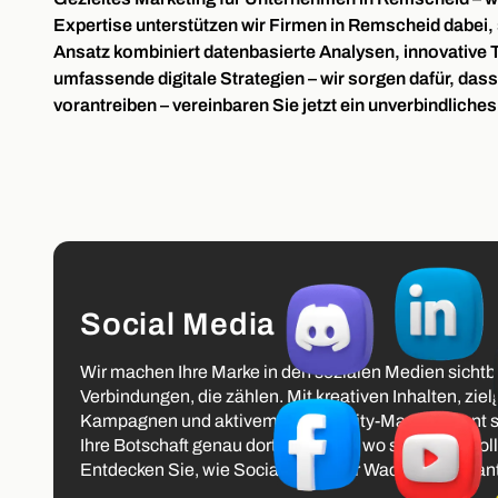
Expertise unterstützen wir Firmen in Remscheid dabei
Ansatz kombiniert datenbasierte Analysen, innovative T
umfassende digitale Strategien – wir sorgen dafür, da
vorantreiben – vereinbaren Sie jetzt ein unverbindlich
Social Media
Wir machen Ihre Marke in den sozialen Medien sichtb
Verbindungen, die zählen. Mit kreativen Inhalten, ziel
Kampagnen und aktivem Community-Management sorg
Ihre Botschaft genau dort ankommt, wo sie wirken soll 
Entdecken Sie, wie Social Media Ihr Wachstum voran