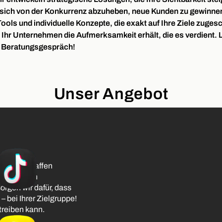
, sich von der Konkurrenz abzuheben, neue Kunden zu gewinnen
ools und individuelle Konzepte, die exakt auf Ihre Ziele zuge
ss Ihr Unternehmen die Aufmerksamkeit erhält, die es verdient
es Beratungsgespräch!
Unser Angebot
ar und schaffen
gerichteten
en wir dafür, dass
– bei Ihrer Zielgruppe!
treiben kann.