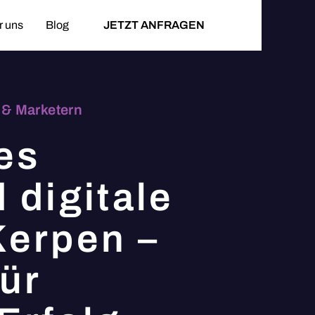
r uns
Blog
JETZT ANFRAGEN
& Marketern
es
 digitale
Kerpen –
für