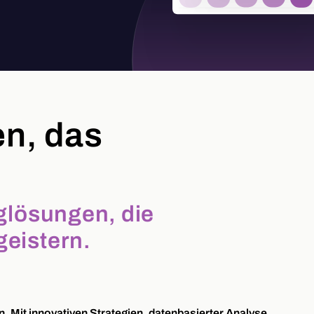
en, das
nglösungen, die
geistern.
. Mit innovativen Strategien, datenbasierter Analyse