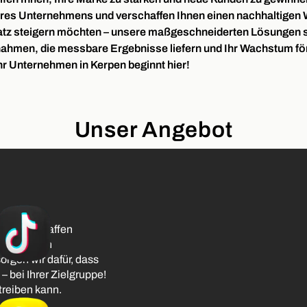
 Ihres Unternehmens und verschaffen Ihnen einen nachhaltigen 
z steigern möchten – unsere maßgeschneiderten Lösungen sin
men, die messbare Ergebnisse liefern und Ihr Wachstum förder
hr Unternehmen in Kerpen beginnt hier!
Unser Angebot
ar und schaffen
gerichteten
en wir dafür, dass
– bei Ihrer Zielgruppe!
treiben kann.