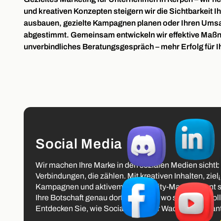
und kreativen Konzepten steigern wir die Sichtbarkeit
ausbauen, gezielte Kampagnen planen oder Ihren Umsat
abgestimmt. Gemeinsam entwickeln wir effektive Maßnah
unverbindliches Beratungsgespräch – mehr Erfolg für I
Social Media
Wir machen Ihre Marke in den sozialen Medien sichtb
Verbindungen, die zählen. Mit kreativen Inhalten, ziel
Kampagnen und aktivem Community-Management sorg
Ihre Botschaft genau dort ankommt, wo sie wirken soll 
Entdecken Sie, wie Social Media Ihr Wachstum voran