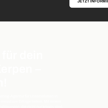
JETZT INFORM
 für dein
erpen –
n!
keting-Agentur für Unternehmen in
messbare Erfolge liefern. Mit einem
glösungen, die nicht nur kreativ sind,