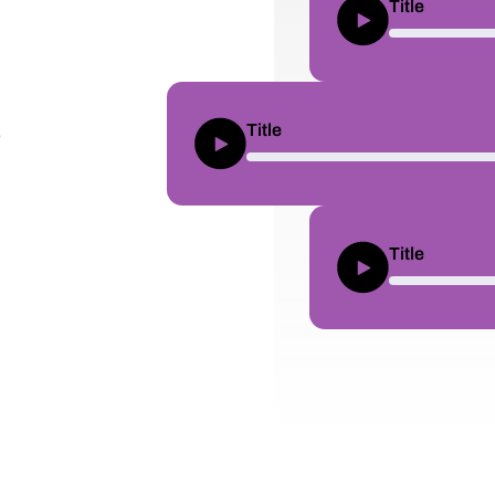
Title
Title
e
Title