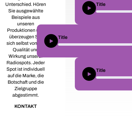
Unterschied. Hören
Title
Sie ausgewählte
Beispiele aus
unseren
Produktionen und
überzeugen Sie
Title
sich selbst von der
Qualität und
Wirkung unserer
Radiospots. Jeder
Spot ist individuell
Title
auf die Marke, die
Botschaft und die
Zielgruppe
abgestimmt.
KONTAKT